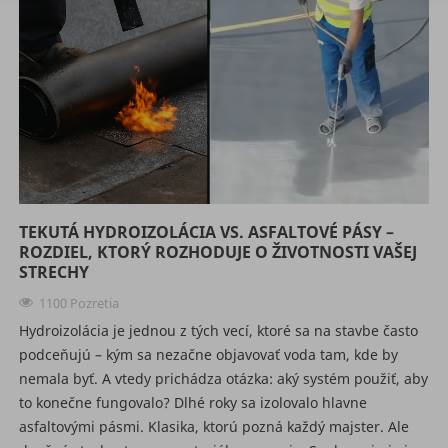
TEKUTÁ HYDROIZOLÁCIA VS. ASFALTOVÉ PÁSY –
ROZDIEL, KTORÝ ROZHODUJE O ŽIVOTNOSTI VAŠEJ
STRECHY
1100 Pozretia
Hydroizolácia je jednou z tých vecí, ktoré sa na stavbe často
podceňujú – kým sa nezačne objavovať voda tam, kde by
nemala byť. A vtedy prichádza otázka: aký systém použiť, aby
to konečne fungovalo? Dlhé roky sa izolovalo hlavne
asfaltovými pásmi. Klasika, ktorú pozná každý majster. Ale