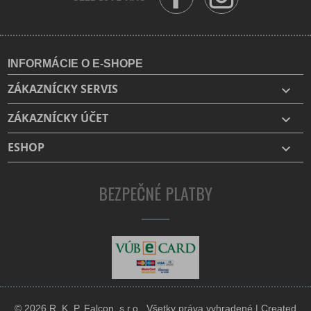
INFORMÁCIE O E-SHOPE
ZÁKAZNÍCKY SERVIS

ZÁKAZNÍCKY ÚČET

ESHOP

BEZPEČNÉ PLATBY
© 2026 R. K. P. Falcon, s.r.o., Všetky práva vyhradené | Created