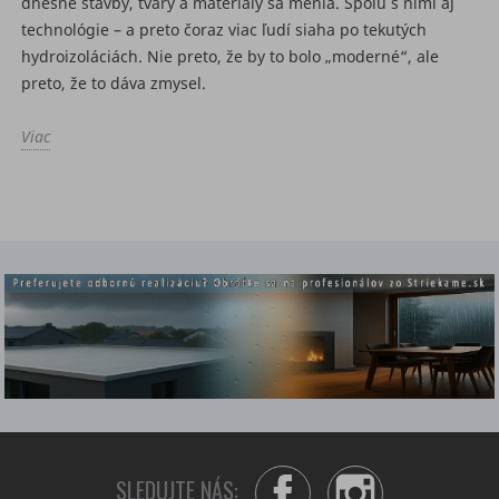
dnešné stavby, tvary a materiály sa menia. Spolu s nimi aj
technológie – a preto čoraz viac ľudí siaha po tekutých
hydroizoláciách. Nie preto, že by to bolo „moderné“, ale
preto, že to dáva zmysel.
Viac
SLEDUJTE NÁS:
Facebook
Instagram