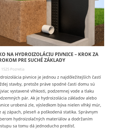
KO NA HYDROIZOLÁCIU PIVNICE – KROK ZA
ROKOM PRE SUCHÉ ZÁKLADY
1525 Pozretia
droizolácia pivnice je jednou z najdôležitejších častí
ždej stavby, pretože práve spodné časti domu sú
jviac vystavené vlhkosti, podzemnej vode a tlaku
dzemných pár. Ak je hydroizolácia základov alebo
vnice urobená zle, výsledkom býva nielen vlhký múr,
e aj zápach, pleseň a poškodená statika. Správnym
berom hydroizolačných materiálov a dodržaním
stupu sa tomu dá jednoducho predísť.