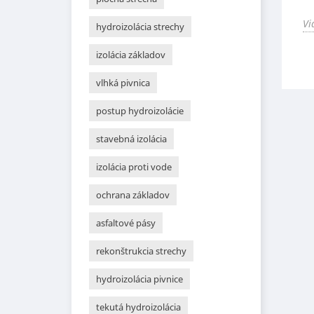
Vi
hydroizolácia strechy
izolácia základov
vlhká pivnica
postup hydroizolácie
stavebná izolácia
izolácia proti vode
ochrana základov
asfaltové pásy
rekonštrukcia strechy
hydroizolácia pivnice
tekutá hydroizolácia