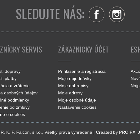
SLEDUJTE NÁS:
Facebook
Insta
ZNÍCKY SERVIS
ZÁKAZNÍCKY ÚČET
ES
ti dopravy
Prihlásenie a registrácia
Akci
ti platby
Moje objednávky
Nové
ácia a vrátenie
Moje dobropisy
Najp
a osobných údajov
Moje adresy
dné podmienky
Moje osobné údaje
enie od zmluvy
Nastavenie cookies
ne o cookies
R. K. P. Falcon, s.r.o., Všetky práva vyhradené | Created by
PRO:FX
,