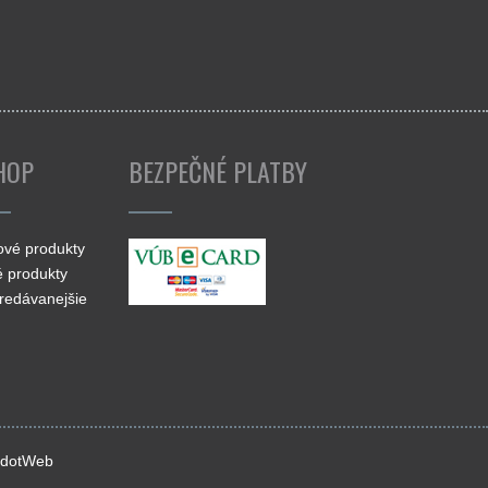
gram
HOP
BEZPEČNÉ PLATBY
ové produkty
 produkty
redávanejšie
JdotWeb