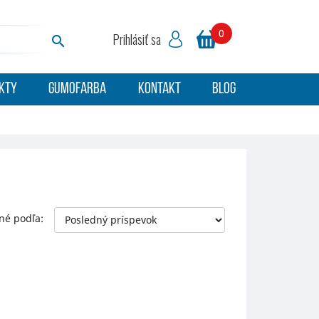
0
Prihlásiť sa

KTY
GUMOFARBA
KONTAKT
BLOG
né podľa: