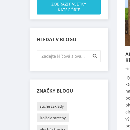
ZOBRAZIŤ VŠETKY
KATEGÓRIE
HLEDAT V BLOGU
A
K
Hy
ka
ZNAČKY BLOGU
na
po
pi
suché základy
al
izolácia strechy
vý
po
plochá strecha