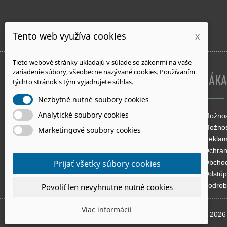
Tento web využíva cookies
x
Tieto webové stránky ukladajú v súlade so zákonmi na vaše
zariadenie súbory, všeobecne nazývané cookies. Používaním
INFORMÁCIE O E-SHOPE
ZÁKA
týchto stránok s tým vyjadrujete súhlas.
Nezbytně nutné soubory cookies
Analytické soubory cookies
Mapeizol.sk
Možnos
Murgašova 27
Možnos
Marketingové soubory cookies
Šaľa 927 01
Reklam
Ochran
Obcho
Prijať všetky súbory cookies
Odstúp
Podrob
Povoliť len nevyhnutne nutné cookies
Viac informácií
© 2026 