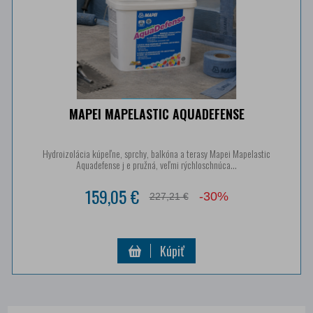
MAPEI MAPELASTIC AQUADEFENSE
Hydroizolácia kúpeľne, sprchy, balkóna a terasy Mapei Mapelastic
Aquadefense j e pružná, veľmi rýchloschnúca...
159,05 €
-30%
227,21 €
Kúpiť