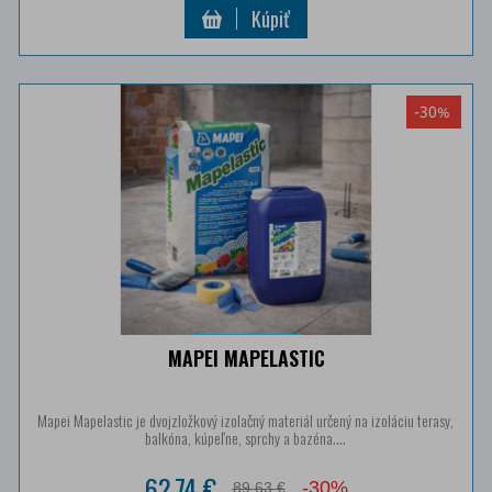
Kúpiť
-30%
MAPEI MAPELASTIC
Mapei Mapelastic je dvojzložkový izolačný materiál určený na izoláciu terasy,
balkóna, kúpeľne, sprchy a bazéna....
62,74 €
-30%
89,63 €