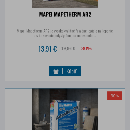
MAPEI MAPETHERM AR2
Mapei Mapetherm AR2 je vysokokvalitné fasádne lepidlo na lepenie
a stierkovanie polystyrénu, extrudovaného...
13,91 €
-30%
19,86 €
Kúpiť
-30%