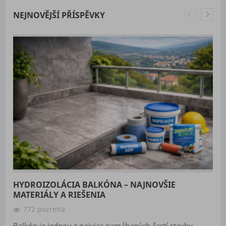
NEJNOVĚJŠÍ PŘÍSPĚVKY
HYDROIZOLÁCIA BALKÓNA – NAJNOVŠIE
MATERIÁLY A RIEŠENIA
772 pozretia
Balkón je jednou z najviac namáhaných častí stavby.