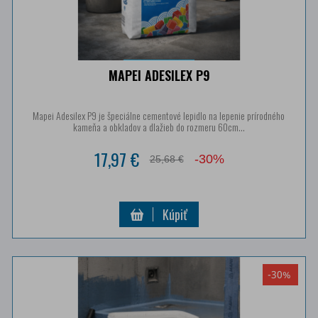
MAPEI ADESILEX P9
Mapei Adesilex P9 je špeciálne cementové lepidlo na lepenie prírodného
kameňa a obkladov a dlažieb do rozmeru 60cm...
17,97 €
-30%
25,68 €
Kúpiť
-30%