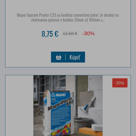
Mapei Topcem Pronto C25 je kvalitný cementový poter. Je vhodný na
zhotovenie poterov v hrúbke 30mm až 100mm v...
8,75 €
-30%
12,50 €
Kúpiť
-30%