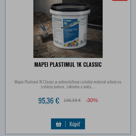
MAPEI PLASTIMUL 1K CLASSIC
Mapei Plastimul 1K Classic je jednozložkový izolačný materiál určený na
izoláciu pivnice, základov a sokla....
95,36 €
-30%
136,23 €
Kúpiť