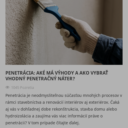
PENETRÁCIA: AKÉ MÁ VÝHODY A AKO VYBRAŤ
VHODNÝ PENETRAČNÝ NÁTER?
1045 Pozretia
Penetrácia je neodmysliteľnou súčasťou mnohých procesov v
rámci stavebníctva a renovácií interiérov aj exteriérov. Čaká
aj vás v dohľadnej dobe rekonštrukcia, stavba domu alebo
hydroizolácia a zaujíma vás viac informácií práve o
penetrácii? V tom prípade čítajte ďalej.