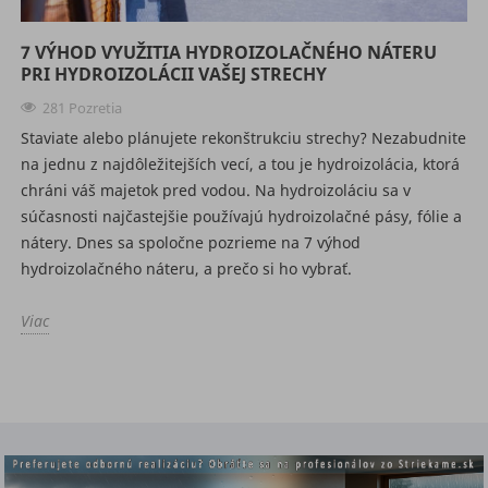
7 VÝHOD VYUŽITIA HYDROIZOLAČNÉHO NÁTERU
PRI HYDROIZOLÁCII VAŠEJ STRECHY
281 Pozretia
Staviate alebo plánujete rekonštrukciu strechy? Nezabudnite
na jednu z najdôležitejších vecí, a tou je hydroizolácia, ktorá
chráni váš majetok pred vodou. Na hydroizoláciu sa v
súčasnosti najčastejšie používajú hydroizolačné pásy, fólie a
nátery. Dnes sa spoločne pozrieme na 7 výhod
hydroizolačného náteru, a prečo si ho vybrať.
Viac