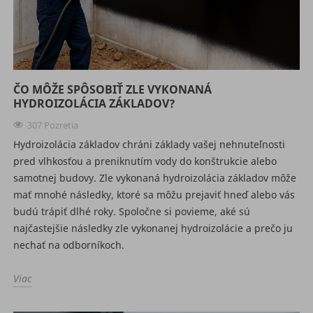
ČO MÔŽE SPÔSOBIŤ ZLE VYKONANÁ
HYDROIZOLÁCIA ZÁKLADOV?
307 Pozretia
Hydroizolácia základov chráni základy vašej nehnuteľnosti
pred vlhkosťou a preniknutím vody do konštrukcie alebo
samotnej budovy. Zle vykonaná hydroizolácia základov môže
mať mnohé následky, ktoré sa môžu prejaviť hneď alebo vás
budú trápiť dlhé roky. Spoločne si povieme, aké sú
najčastejšie následky zle vykonanej hydroizolácie a prečo ju
nechať na odborníkoch.
Viac