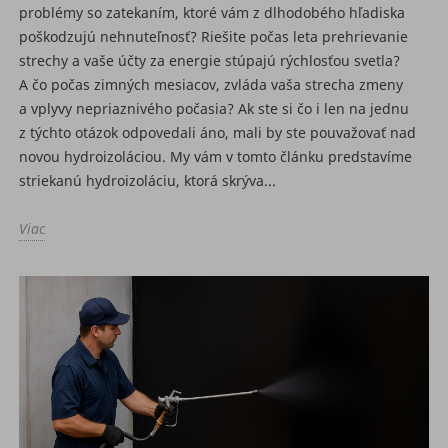
problémy so zatekaním, ktoré vám z dlhodobého hľadiska
poškodzujú nehnuteľnosť? Riešite počas leta prehrievanie
strechy a vaše účty za energie stúpajú rýchlosťou svetla?
A čo počas zimných mesiacov, zvláda vaša strecha zmeny
a vplyvy nepriaznivého počasia? Ak ste si čo i len na jednu
z týchto otázok odpovedali áno, mali by ste pouvažovať nad
novou hydroizoláciou. My vám v tomto článku predstavíme
striekanú hydroizoláciu, ktorá skrýva...
Viac