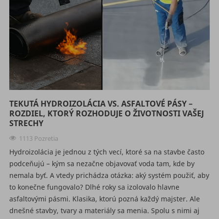
TEKUTÁ HYDROIZOLÁCIA VS. ASFALTOVÉ PÁSY –
ROZDIEL, KTORÝ ROZHODUJE O ŽIVOTNOSTI VAŠEJ
STRECHY
1113 Pozretia
Hydroizolácia je jednou z tých vecí, ktoré sa na stavbe často
podceňujú – kým sa nezačne objavovať voda tam, kde by
nemala byť. A vtedy prichádza otázka: aký systém použiť, aby
to konečne fungovalo? Dlhé roky sa izolovalo hlavne
asfaltovými pásmi. Klasika, ktorú pozná každý majster. Ale
dnešné stavby, tvary a materiály sa menia. Spolu s nimi aj