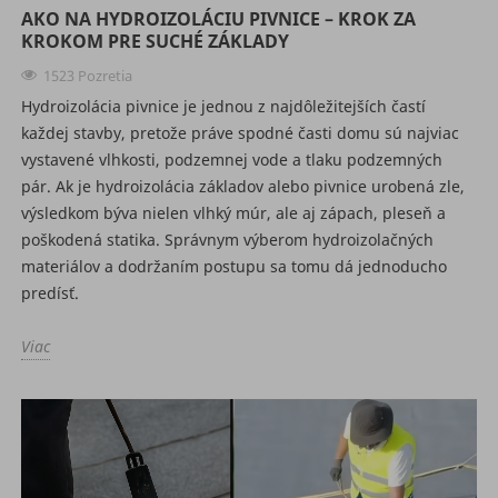
AKO NA HYDROIZOLÁCIU PIVNICE – KROK ZA
KROKOM PRE SUCHÉ ZÁKLADY
1523 Pozretia
Hydroizolácia pivnice je jednou z najdôležitejších častí
každej stavby, pretože práve spodné časti domu sú najviac
vystavené vlhkosti, podzemnej vode a tlaku podzemných
pár. Ak je hydroizolácia základov alebo pivnice urobená zle,
výsledkom býva nielen vlhký múr, ale aj zápach, pleseň a
poškodená statika. Správnym výberom hydroizolačných
materiálov a dodržaním postupu sa tomu dá jednoducho
predísť.
Viac