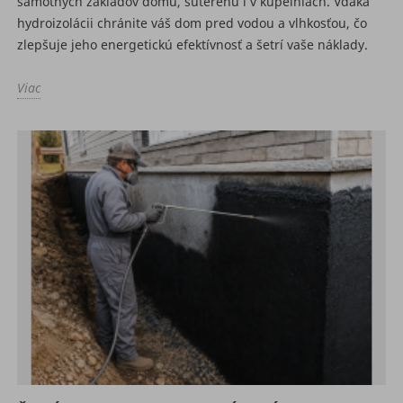
samotných základov domu, suterénu i v kúpeľniach. Vďaka
hydroizolácii chránite váš dom pred vodou a vlhkosťou, čo
zlepšuje jeho energetickú efektívnosť a šetrí vaše náklady.
Viac