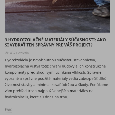
3 HYDROIZOLAČNÉ MATERIÁLY SÚČASNOSTI: AKO
SI VYBRAŤ TEN SPRÁVNY PRE VÁŠ PROJEKT?
437 Pozretia
Hydroizolácia je nevyhnutnou súčasťou stavebníctva,
hydroizolačná vrstva totiž chráni budovy a ich konštrukčné
komponenty pred škodlivými účinkami vlhkosti. Správne
vybrané a správne použité materiály vedia zabezpečiť dlhú
životnosť stavby a minimalizovať údržbu a škody. Ponúkame
vám prehľad troch najpoužívanejších materiálov na
hydroizoláciu, ktoré sú dnes na trhu.
Viac