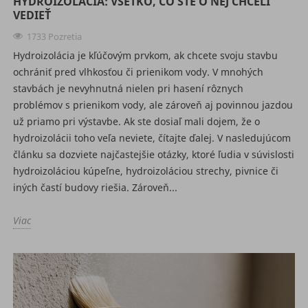
HYDROIZOLÁCIA: VŠETKO, ČO STE O NEJ CHCELI
VEDIEŤ
1733 Pozretia
Hydroizolácia je kľúčovým prvkom, ak chcete svoju stavbu
ochrániť pred vlhkosťou či prienikom vody. V mnohých
stavbách je nevyhnutná nielen pri hasení rôznych
problémov s prienikom vody, ale zároveň aj povinnou jazdou
už priamo pri výstavbe. Ak ste dosiaľ mali dojem, že o
hydroizolácii toho veľa neviete, čítajte ďalej. V nasledujúcom
článku sa dozviete najčastejšie otázky, ktoré ľudia v súvislosti
hydroizoláciou kúpeľne, hydroizoláciou strechy, pivnice či
iných častí budovy riešia. Zároveň...
Viac