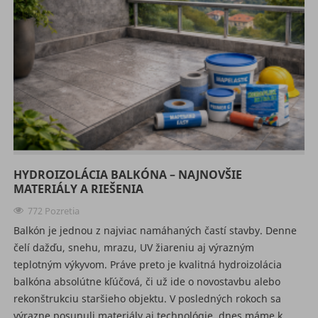
HYDROIZOLÁCIA BALKÓNA – NAJNOVŠIE
MATERIÁLY A RIEŠENIA
772 Pozretia
Balkón je jednou z najviac namáhaných častí stavby. Denne
čelí dažďu, snehu, mrazu, UV žiareniu aj výrazným
teplotným výkyvom. Práve preto je kvalitná hydroizolácia
balkóna absolútne kľúčová, či už ide o novostavbu alebo
rekonštrukciu staršieho objektu. V posledných rokoch sa
výrazne posunuli materiály aj technológie, dnes máme k