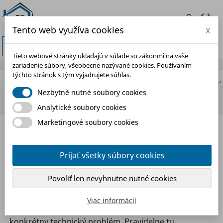
Tento web využíva cookies
x


Tieto webové stránky ukladajú v súlade so zákonmi na vaše
zariadenie súbory, všeobecne nazývané cookies. Používaním
týchto stránok s tým vyjadrujete súhlas.
BLOG NAVIGATION
Nezbytně nutné soubory cookies
Analytické soubory cookies
Marketingové soubory cookies
BLOG
Prijať všetky súbory cookies
V tomto blogu nájdeš praktické informácie, odborné
rady a jasné postupy z oblasti hydroizolácii, opravy
Povoliť len nevyhnutne nutné cookies
betónu, fasádnych náterov a stavebnej chémie. Každý
článok je napísaný tak, aby ti pomohol urobiť správne
Viac informácií
rozhodnutie – či už staviaš, rekonštruuješ, alebo riešiš
konkrétny technický problém. Pravidelne tu