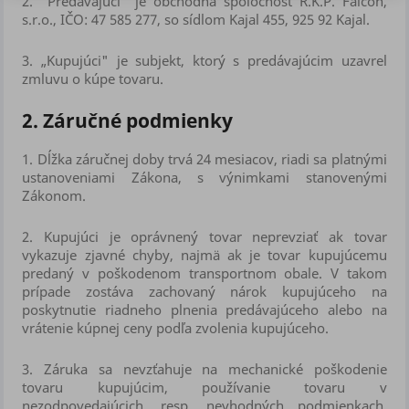
2.
"Predávajúci" je obchodná spoločnosť R.K.P. Falcon,
s.r.o., IČO: 47 585 277, so sídlom Kajal 455, 925 92 Kajal.
3.
„Kupujúci" je subjekt, ktorý s predávajúcim uzavrel
zmluvu o kúpe tovaru.
2. Záručné podmienky
1.
Dĺžka záručnej doby trvá 24 mesiacov, riadi sa platnými
ustanoveniami Zákona, s výnimkami stanovenými
Zákonom.
2.
Kupujúci je oprávnený tovar neprevziať ak tovar
vykazuje zjavné chyby, najmä ak je tovar kupujúcemu
predaný v poškodenom transportnom obale. V takom
prípade zostáva zachovaný nárok kupujúceho na
poskytnutie riadneho plnenia predávajúceho alebo na
vrátenie kúpnej ceny podľa zvolenia kupujúceho.
3.
Záruka sa nevzťahuje na mechanické poškodenie
tovaru kupujúcim, používanie tovaru v
nezodpovedajúcich, resp. nevhodných podmienkach,