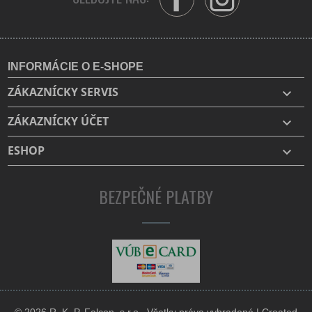
Facebook
Instagram
INFORMÁCIE O E-SHOPE
ZÁKAZNÍCKY SERVIS

ZÁKAZNÍCKY ÚČET

ESHOP

BEZPEČNÉ PLATBY
© 2026 R. K. P. Falcon, s.r.o., Všetky práva vyhradené | Created