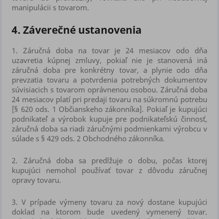
manipulácii s tovarom.
4. Záverečné ustanovenia
1.
Záručná doba na tovar je 24 mesiacov odo dňa
uzavretia kúpnej zmluvy, pokiaľ nie je stanovená iná
záručná doba pre konkrétny tovar, a plynie odo dňa
prevzatia tovaru a potvrdenia potrebných dokumentov
súvisiacich s tovarom oprávnenou osobou. Záručná doba
24 mesiacov platí pri predaji tovaru na súkromnú potrebu
[§ 620 ods. 1 Občianskeho zákonníka]. Pokiaľ je kupujúci
podnikateľ a výrobok kupuje pre podnikateľskú činnosť,
záručná doba sa riadi záručnými podmienkami výrobcu v
súlade s § 429 ods. 2 Obchodného zákonníka.
2.
Záručná doba sa predlžuje o dobu, počas ktorej
kupujúci nemohol používať tovar z dôvodu záručnej
opravy tovaru.
3.
V prípade výmeny tovaru za nový dostane kupujúci
doklad na ktorom bude uvedený vymenený tovar.