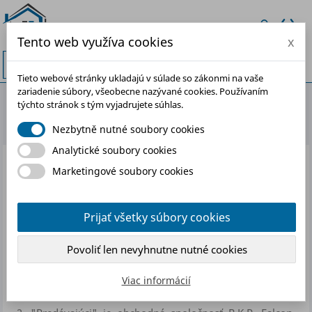
Tento web využíva cookies
x


Tieto webové stránky ukladajú v súlade so zákonmi na vaše
zariadenie súbory, všeobecne nazývané cookies. Používaním
Reklamácia a vrátenie
týchto stránok s tým vyjadrujete súhlas.
Nezbytně nutné soubory cookies
Analytické soubory cookies
1.Všeobecné ustanovenia a
Marketingové soubory cookies
vymedzenie pojmov
1.
Tento reklamačný poriadok bol spracovaný podľa
Prijať všetky súbory cookies
Občianskeho zákonníka v znení neskorších predpisov
(ďalej len „zákon") a vzťahuje sa na spotrebný tovar (ďalej
Povoliť len nevyhnutne nutné cookies
len „tovar"), u ktorého sú v záručnej dobe uplatňované
práva kupujúceho zodpovednosti za chyby (ďalej len
Viac informácií
„reklamácie").