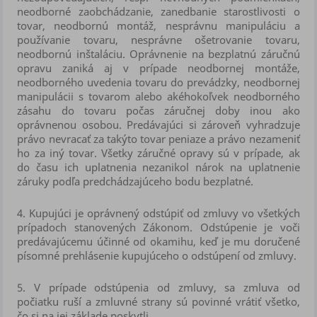
neodborné zaobchádzanie, zanedbanie starostlivosti o
tovar, neodbornú montáž, nesprávnu manipuláciu a
používanie tovaru, nesprávne ošetrovanie tovaru,
neodbornú inštaláciu. Oprávnenie na bezplatnú záručnú
opravu zaniká aj v prípade neodbornej montáže,
neodborného uvedenia tovaru do prevádzky, neodbornej
manipulácii s tovarom alebo akéhokoľvek neodborného
zásahu do tovaru počas záručnej doby inou ako
oprávnenou osobou. Predávajúci si zároveň vyhradzuje
právo nevracať za takýto tovar peniaze a právo nezameniť
ho za iný tovar. Všetky záručné opravy sú v prípade, ak
do času ich uplatnenia nezanikol nárok na uplatnenie
záruky podľa predchádzajúceho bodu bezplatné.
4.
Kupujúci je oprávnený odstúpiť od zmluvy vo všetkých
prípadoch stanovených Zákonom. Odstúpenie je voči
predávajúcemu účinné od okamihu, keď je mu doručené
písomné prehlásenie kupujúceho o odstúpení od zmluvy.
5.
V prípade odstúpenia od zmluvy, sa zmluva od
počiatku ruší a zmluvné strany sú povinné vrátiť všetko,
čo si na jej základe poskytli.