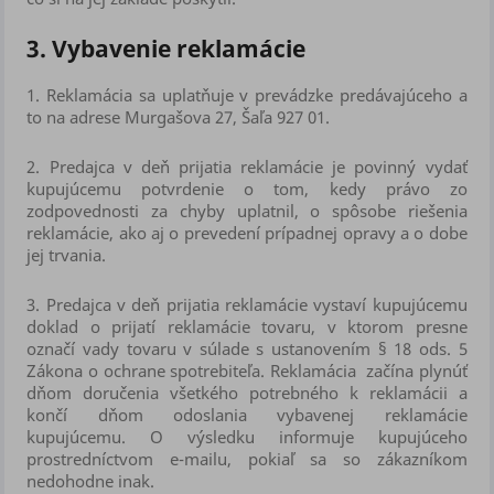
3. Vybavenie reklamácie
1.
Reklamácia sa uplatňuje v prevádzke predávajúceho a
to na adrese Murgašova 27, Šaľa 927 01.
2.
Predajca v deň prijatia reklamácie je povinný vydať
kupujúcemu potvrdenie o tom, kedy právo zo
zodpovednosti za chyby uplatnil, o spôsobe riešenia
reklamácie, ako aj o prevedení prípadnej opravy a o dobe
jej trvania.
3.
Predajca v deň prijatia reklamácie vystaví kupujúcemu
doklad o prijatí reklamácie tovaru, v ktorom presne
označí vady tovaru v súlade s ustanovením § 18 ods. 5
Zákona o ochrane spotrebiteľa. Reklamácia začína plynúť
dňom doručenia všetkého potrebného k reklamácii a
končí dňom odoslania vybavenej reklamácie
kupujúcemu. O výsledku informuje kupujúceho
prostredníctvom e-mailu, pokiaľ sa so zákazníkom
nedohodne inak.