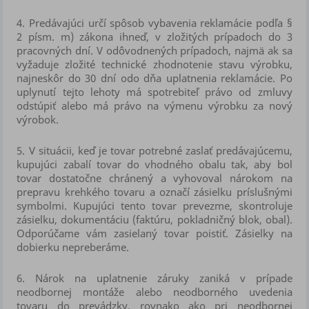
4.
Predávajúci určí spôsob vybavenia reklamácie podľa §
2 písm. m) zákona ihneď, v zložitých prípadoch do 3
pracovných dní. V odôvodnených prípadoch, najmä ak sa
vyžaduje zložité technické zhodnotenie stavu výrobku,
najneskôr do 30 dní odo dňa uplatnenia reklamácie. Po
uplynutí tejto lehoty má spotrebiteľ právo od zmluvy
odstúpiť alebo má právo na výmenu výrobku za nový
výrobok.
5.
V situácii, keď je tovar potrebné zaslať predávajúcemu,
kupujúci zabalí tovar do vhodného obalu tak, aby bol
tovar dostatočne chránený a vyhovoval nárokom na
prepravu krehkého tovaru a označí zásielku príslušnými
symbolmi. Kupujúci tento tovar prevezme, skontroluje
zásielku, dokumentáciu (faktúru, pokladničný blok, obal).
Odporúčame vám zasielaný tovar poistiť. Zásielky na
dobierku nepreberáme.
6.
Nárok na uplatnenie záruky zaniká v prípade
neodbornej montáže alebo neodborného uvedenia
tovaru do prevádzky, rovnako ako pri neodbornej