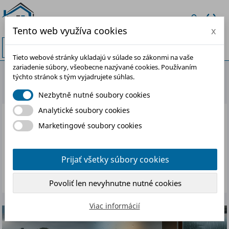
Tento web využíva cookies
x


Tieto webové stránky ukladajú v súlade so zákonmi na vaše
zariadenie súbory, všeobecne nazývané cookies. Používaním
NOVÉ PRODUKTY
týchto stránok s tým vyjadrujete súhlas.
Nezbytně nutné soubory cookies
Analytické soubory cookies
Ospravedlňujeme sa za nepríjemnosti.
Marketingové soubory cookies
Nájdite znova to, čo hľadáte
Prijať všetky súbory cookies

Povoliť len nevyhnutne nutné cookies
Viac informácií