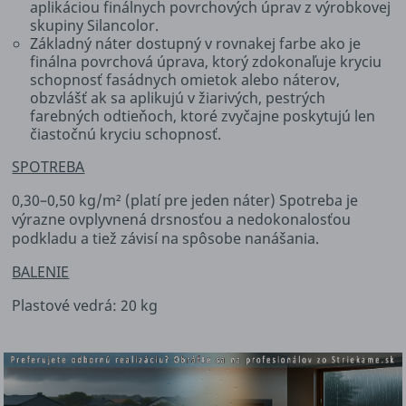
aplikáciou finálnych povrchových úprav z výrobkovej
skupiny Silancolor.
Základný náter dostupný v rovnakej farbe ako je
finálna povrchová úprava, ktorý zdokonaľuje kryciu
schopnosť fasádnych omietok alebo náterov,
obzvlášť ak sa aplikujú v žiarivých, pestrých
farebných odtieňoch, ktoré zvyčajne poskytujú len
čiastočnú kryciu schopnosť.
SPOTREBA
0,30–0,50 kg/m² (platí pre jeden náter) Spotreba je
výrazne ovplyvnená drsnosťou a nedokonalosťou
podkladu a tiež závisí na spôsobe nanášania.
BALENIE
Plastové vedrá: 20 kg