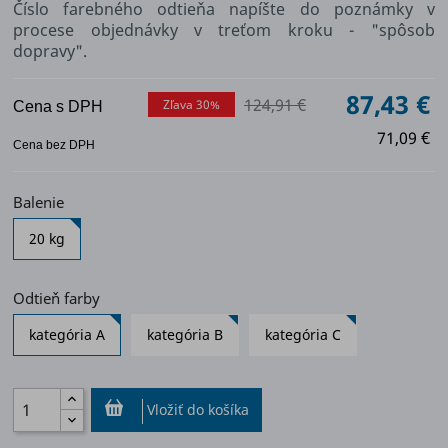
Číslo farebného odtieňa napíšte do poznámky v
procese objednávky v treťom kroku - "spôsob
dopravy".
87,43 €
124,91 €
Zľava 30%
Cena s DPH
71,09 €
Cena bez DPH
Balenie
20 kg
Odtieň farby
kategória A
kategória B
kategória C
Vložiť do košíka