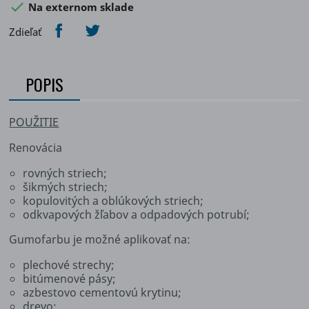

Na externom sklade
Zdieľať
POPIS
POUŽITIE
Renovácia
rovných striech;
šikmých striech;
kopulovitých a oblúkových striech;
odkvapových žľabov a odpadových potrubí;
Gumofarbu je možné aplikovať na:
plechové strechy;
bitúmenové pásy;
azbestovo cementovú krytinu;
drevo;