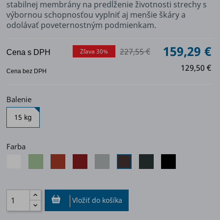
stabilnej membrány na predĺženie životnosti strechy s
výbornou schopnosťou vyplniť aj menšie škáry a
odolávať poveternostným podmienkam.
159,29 €
227,55 €
Zľava 30%
Cena s DPH
129,50 €
Cena bez DPH
Balenie
15 kg
Farba
RA
RA
RA
RA
RA
RA
RA
RA
05
975
742
758
030
035
21
434
Biela
Zelená
Červenohnedá
Červená
Bledosivá
Tmavošedá
Čierna
Hnedá
Vložiť do košíka