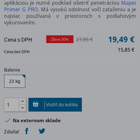
aplikáciou je nutné podklad ošetriť penetráciou
Mapei
Primer G PR
O
.
Má vysokú odolnosť voči zaťaženiu a je
najviac používaná v priestoroch s podlahovým
vykurovaním.
19,49 €
27,85 €
Zľava 30%
Cena s DPH
15,85 €
Cena bez DPH
Balenie
23 kg
Vložiť do košíka

Na externom sklade
Zdieľať