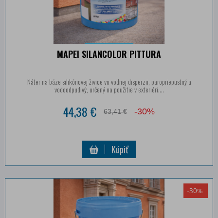
MAPEI SILANCOLOR PITTURA
Náter na báze silikónovej živice vo vodnej disperzii, paropriepustný a
vodoodpudivý, určený na použitie v exteriéri....
44,38 €
-30%
63,41 €
Kúpiť
-30%