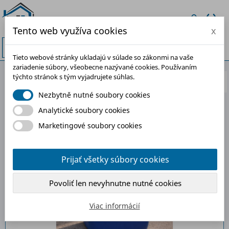
Tento web využíva cookies
x


Tieto webové stránky ukladajú v súlade so zákonmi na vaše
zariadenie súbory, všeobecne nazývané cookies. Používaním
týchto stránok s tým vyjadrujete súhlas.
Dôležitosť

Nezbytně nutné soubory cookies
Zobrazuje sa 9-14 z 14 položiek
Analytické soubory cookies
Marketingové soubory cookies
-30%
Prijať všetky súbory cookies
Povoliť len nevyhnutne nutné cookies
Viac informácií