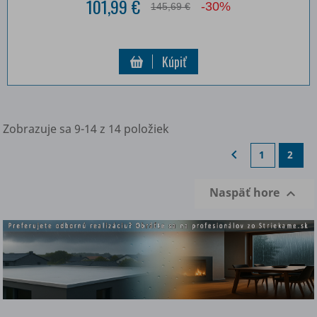
101,99 €
-30%
145,69 €
Kúpiť
Zobrazuje sa 9-14 z 14 položiek

1
2
Naspäť hore
