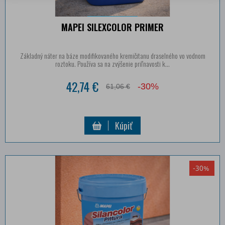
MAPEI SILEXCOLOR PRIMER
Základný náter na báze modifikovaného kremičitanu draselného vo vodnom
roztoku. Používa sa na zvýšenie priľnavosti k...
42,74 €
-30%
61,06 €
Kúpiť
-30%