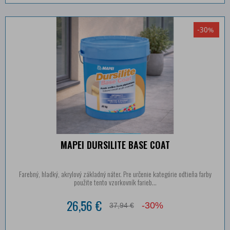
-30%
MAPEI DURSILITE BASE COAT
Farebný, hladký, akrylový základný náter. Pre určenie kategórie odtieňa farby
použite tento vzorkovník farieb...
26,56 €
-30%
37,94 €