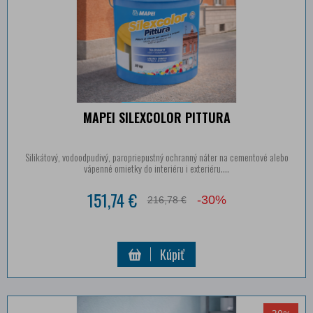
MAPEI SILEXCOLOR PITTURA
Silikátový, vodoodpudivý, paropriepustný ochranný náter na cementové alebo
vápenné omietky do interiéru i exteriéru....
151,74 €
-30%
216,78 €
Kúpiť