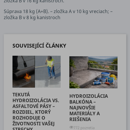
zložka B v 16 kg kanistroch.
Súprava 18 kg (A+B). – zložka A v 10 kg vreciach; –
zložka B v 8 kg kanistroch
SOUVISEJÍCÍ ČLÁNKY
TEKUTÁ
HYDROIZOLÁCIA
HYDROIZOLÁCIA VS.
BALKÓNA –
ASFALTOVÉ PÁSY –
NAJNOVŠIE
ROZDIEL, KTORÝ
MATERIÁLY A
ROZHODUJE O
RIEŠENIA
ŽIVOTNOSTI VAŠEJ
772 pozretia
STRECHY