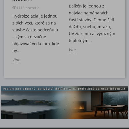
Balkón je jednou z
1113 pozretia
najviac namáhaných
Hydroizolácia je jednou
častí stavby. Denne čelí
z tých vecí, ktoré sa na
dažďu, snehu, mrazu,
stavbe často podceňujú
UV žiareniu aj výrazným
– kým sa nezačne
teplotným...
objavovať voda tam, kde
Viac
by...
Viac