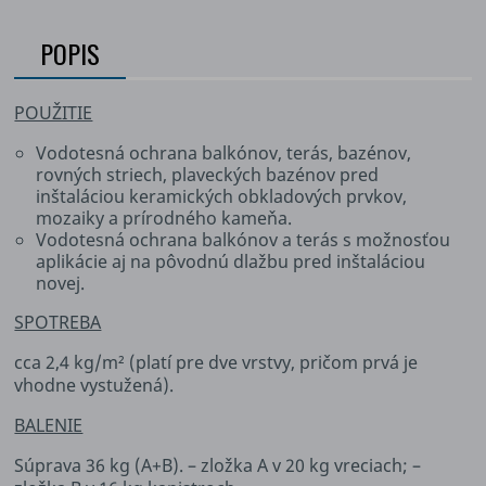
POPIS
POUŽITIE
Vodotesná ochrana balkónov, terás, bazénov,
rovných striech, plaveckých bazénov pred
inštaláciou keramických obkladových prvkov,
mozaiky a prírodného kameňa.
Vodotesná ochrana balkónov a terás s možnosťou
aplikácie aj na pôvodnú dlažbu pred inštaláciou
novej.
SPOTREBA
cca 2,4 kg/m² (platí pre dve vrstvy, pričom prvá je
vhodne vystužená).
BALENIE
Súprava 36 kg (A+B). – zložka A v 20 kg vreciach; –