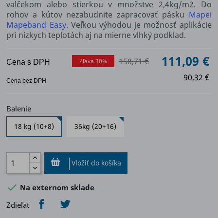
valčekom alebo stierkou v množstve 2,4kg/m2. Do
rohov a kútov nezabudnite zapracovať pásku
Mapei
Mapeband Easy
. Veľkou výhodou je možnosť aplikácie
pri nízkych teplotách aj na mierne vlhký podklad.
111,09 €
158,71 €
Zľava 30%
Cena s DPH
90,32 €
Cena bez DPH
Balenie
18 kg (10+8)
36kg (20+16)
Vložiť do košíka

Na externom sklade
Zdieľať