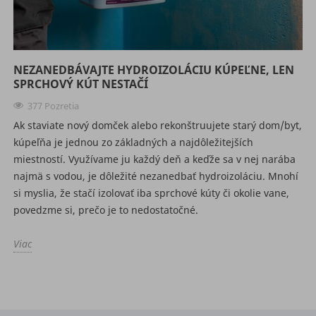
NEZANEDBÁVAJTE HYDROIZOLÁCIU KÚPEĽNE, LEN
SPRCHOVÝ KÚT NESTAČÍ
377 Pozretia
Ak staviate nový domček alebo rekonštruujete starý dom/byt,
kúpeľňa je jednou zo základných a najdôležitejších
miestností. Využívame ju každý deň a keďže sa v nej narába
najmä s vodou, je dôležité nezanedbať hydroizoláciu. Mnohí
si myslia, že stačí izolovať iba sprchové kúty či okolie vane,
povedzme si, prečo je to nedostatočné.
Viac