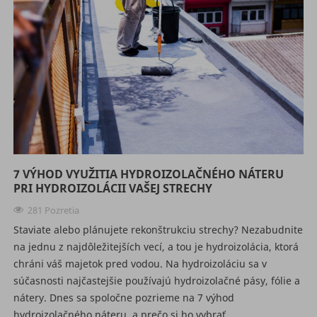
7 VÝHOD VYUŽITIA HYDROIZOLAČNÉHO NÁTERU
PRI HYDROIZOLÁCII VAŠEJ STRECHY
281 Pozretia
Staviate alebo plánujete rekonštrukciu strechy? Nezabudnite
na jednu z najdôležitejších vecí, a tou je hydroizolácia, ktorá
chráni váš majetok pred vodou. Na hydroizoláciu sa v
súčasnosti najčastejšie používajú hydroizolačné pásy, fólie a
nátery. Dnes sa spoločne pozrieme na 7 výhod
hydroizolačného náteru, a prečo si ho vybrať.