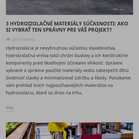
3 HYDROIZOLAČNÉ MATERIÁLY SÚČASNOSTI: AKO
SI VYBRAŤ TEN SPRÁVNY PRE VÁŠ PROJEKT?
437 Pozretia
Hydroizolácia je nevyhnutnou súčasťou stavebníctva,
hydroizolačná vrstva totiž chráni budovy a ich konštrukčné
komponenty pred škodlivými účinkami vlhkosti. Správne
vybrané a správne použité materiály vedia zabezpečiť dlhú
životnosť stavby a minimalizovať údržbu a škody. Ponúkame
vám prehľad troch najpoužívanejších materiálov na
hydroizoláciu, ktoré sú dnes na trhu.
Viac