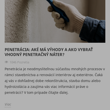
PENETRÁCIA: AKÉ MÁ VÝHODY A AKO VYBRAŤ
VHODNÝ PENETRAČNÝ NÁTER?
1046 Pozretia
Penetrácia je neodmysliteľnou súčasťou mnohých procesov v
rámci stavebníctva a renovácií interiérov aj exteriérov. Čaká
aj vás v dohľadnej dobe rekonštrukcia, stavba domu alebo
hydroizolácia a zaujíma vás viac informácií práve o
penetrácii? V tom prípade čítajte ďalej.
Viac