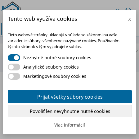
Tento web využíva cookies
x


Tieto webové stránky ukladajú v súlade so zákonmi na vaše
zariadenie súbory, všeobecne nazývané cookies. Používaním
týchto stránok s tým vyjadrujete súhlas.
BLOG NAVIGATION
Nezbytně nutné soubory cookies
Analytické soubory cookies
Marketingové soubory cookies
MATERIÁLY
Prijať všetky súbory cookies
Prehľad materiálov, ktoré sa používajú pri hydroizolácii –
od penetračných náterov až po moderné striekané
Povoliť len nevyhnutne nutné cookies
systémy. Pomôže vám pochopiť, ako si vybrať správne
riešenie pre konkrétnu stavbu.
Viac informácií