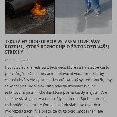
TEKUTÁ HYDROIZOLÁCIA VS. ASFALTOVÉ PÁSY –
ROZDIEL, KTORÝ ROZHODUJE O ŽIVOTNOSTI VAŠEJ
STRECHY
1113 Pozretia
Hydroizolácia je jednou z tých vecí, ktoré sa na stavbe často
podceňujú – kým sa nezačne objavovať voda tam, kde by
nemala byť. A vtedy prichádza otázka: aký systém použiť, aby
to konečne fungovalo? Dlhé roky sa izolovalo hlavne
asfaltovými pásmi. Klasika, ktorú pozná každý majster. Ale
dnešné stavby, tvary a materiály sa menia. Spolu s nimi aj
technológie – a preto čoraz viac ľudí siaha po tekutých
hydroizoláciách. Nie preto, že by to bolo „moderné“, ale