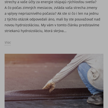
strechy a vaše účty za energie stúpajú rýchlosťou svetla?
A čo počas zimných mesiacov, zvláda vaša strecha zmeny
a vplyvy nepriaznivého počasia? Ak ste si čo i len na jednu
z týchto otázok odpovedali áno, mali by ste pouvažovať nad
novou hydroizoláciou. My vám v tomto článku predstavíme
striekanú hydroizoláciu, ktorá skrýva...
Viac