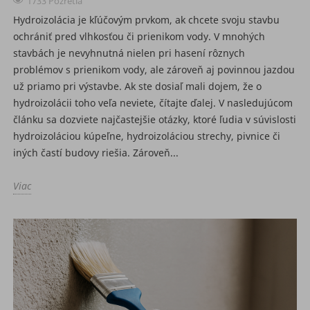
1733 Pozretia
Hydroizolácia je kľúčovým prvkom, ak chcete svoju stavbu
ochrániť pred vlhkosťou či prienikom vody. V mnohých
stavbách je nevyhnutná nielen pri hasení rôznych
problémov s prienikom vody, ale zároveň aj povinnou jazdou
už priamo pri výstavbe. Ak ste dosiaľ mali dojem, že o
hydroizolácii toho veľa neviete, čítajte ďalej. V nasledujúcom
článku sa dozviete najčastejšie otázky, ktoré ľudia v súvislosti
hydroizoláciou kúpeľne, hydroizoláciou strechy, pivnice či
iných častí budovy riešia. Zároveň...
Viac