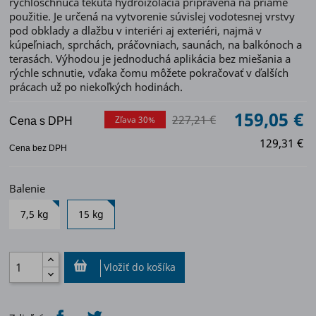
rýchloschnúca tekutá hydroizolácia pripravená na priame
použitie. Je určená na vytvorenie súvislej vodotesnej vrstvy
pod obklady a dlažbu v interiéri aj exteriéri, najmä v
kúpeľniach, sprchách, práčovniach, saunách, na balkónoch a
terasách. Výhodou je jednoduchá aplikácia bez miešania a
rýchle schnutie, vďaka čomu môžete pokračovať v ďalších
prácach už po niekoľkých hodinách.
159,05 €
227,21 €
Zľava 30%
Cena s DPH
129,31 €
Cena bez DPH
Balenie
7,5 kg
15 kg
Vložiť do košíka