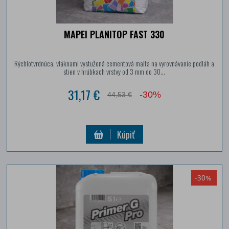
MAPEI PLANITOP FAST 330
Rýchlotvrdnúca, vláknami vystužená cementová malta na vyrovnávanie podláh a
stien v hrúbkach vrstvy od 3 mm do 30...
31,17 €
-30%
44,53 €
Kúpiť
-30%