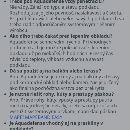
Treba pod Aquadefense vždy penetráciu?
Nie vždy. Záleží od typu a stavu podkladu.
Rozhodujúca je jeho pevnosť, nasiakavosť a čistota.
Pri problémových alebo veľmi savých podkladoch sa
treba riadiť odporúčaným systémovým riešením
výrobcu.
Ako dlho treba čakať pred lepením obkladu?
Aquadefense schne veľmi rýchlo. Pri vhodných
podmienkach je možné pokračovať s lepením
obkladu už po niekoľkých hodinách. Presný čas
závisí od teploty, vlhkosti vzduchu a savosti
podkladu.
Dá sa použiť aj na balkón alebo terasu?
Áno. Aquadefense je určený aj na balkóny a terasy
pod keramický obklad alebo kameň. Nie je určený
ako finálna pochôdzna vrstva bez prekrytia.
Je nutné riešiť rohy, kúty a prestupy páskou?
Áno. Práve rohy, kúty, vpusty a prestupy patria
medzi najcitlivejšie detaily, preto sa odporúča ich
vystužiť systémovými prvkami, napríklad páskou
MAPEI MAPEBAND EASY
.
Je Aquadefense vhodný aj na praskliny v
podklade?