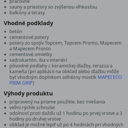
práčovne
sauny a priestory so zvýšenou vlhkosťou
balkóny a terasy
Vhodné podklady
betón
cementové potery
potery zo spojív Topcem, Topcem Pronto, Mapecem
a Mapecem Pronto
cementové omietky
sadrokartón, iba v interiéri
pôvodné podlahy z keramickej dlažby, terazza a
kameňa (pri aplikácii na obklad alebo dlažbu môže
byť vhodným doplnkom adhézny mostík
MAPEI ECO
PRIM GRIP
)
Výhody produktu
pripravený na priame použitie, bez miešania
veľmi rýchle schnutie
odolnosť proti dažďu už 1 hodinu po prvej vrstve a 3
hodiny po druhej vrstve
obklad je možné lepiť už po 4 hodinách pri vhodných