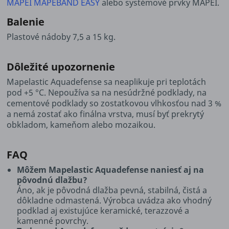
MAPEI MAPEBAND EASY
alebo systémové prvky MAPEI.
Balenie
Plastové nádoby 7,5 a 15 kg.
Dôležité upozornenie
Mapelastic Aquadefense sa neaplikuje pri teplotách
pod +5 °C. Nepoužíva sa na nesúdržné podklady, na
cementové podklady so zostatkovou vlhkosťou nad 3 %
a nemá zostať ako finálna vrstva, musí byť prekrytý
obkladom, kameňom alebo mozaikou.
FAQ
Môžem Mapelastic Aquadefense naniesť aj na
pôvodnú dlažbu?
Áno, ak je pôvodná dlažba pevná, stabilná, čistá a
dôkladne odmastená. Výrobca uvádza ako vhodný
podklad aj existujúce keramické, terazzové a
kamenné povrchy.