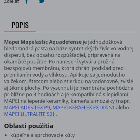
Zdieľať
POPIS
Mapei Mapelastic Aquadefense
je jednozložková
bledomodrá pasta na báze syntetických živíc vo vodnej
disperzii, bez obsahu rozpúšťadiel, pripravená na
okamžité použitie. Po nanesení vytvára pružnú
bezspojovú membránu, ktorá chráni podklad pred
prenikaním vody a vlhkosti. Aplikuje sa jednoducho
valčekom, štetcom alebo stierkou na vodorovné, zvislé
aj šikmé plochy. Po vyschnutí je membrána pochôdzna
približne po 3 hodinách a je kompatibilná s lepidlami
MAPEI na lepenie keramiky, kameňa a mozaiky (napr.
MAPEI ADESILEX P9
,
MAPEI KERAFLEX EXTRA S1
alebo
MAPEI ULTRALITE S2
)..
Oblasti použitia
kúpeľne a sprchovacie kúty