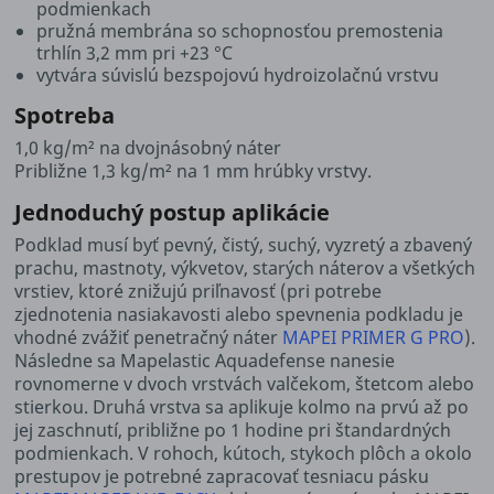
podmienkach
pružná membrána so schopnosťou premostenia
trhlín 3,2 mm pri +23 °C
vytvára súvislú bezspojovú hydroizolačnú vrstvu
Spotreba
1,0 kg/m² na dvojnásobný náter
Približne 1,3 kg/m² na 1 mm hrúbky vrstvy.
Jednoduchý postup aplikácie
Podklad musí byť pevný, čistý, suchý, vyzretý a zbavený
prachu, mastnoty, výkvetov, starých náterov a všetkých
vrstiev, ktoré znižujú priľnavosť (pri potrebe
zjednotenia nasiakavosti alebo spevnenia podkladu je
vhodné zvážiť penetračný náter
MAPEI PRIMER G PRO
).
Následne sa Mapelastic Aquadefense nanesie
rovnomerne v dvoch vrstvách valčekom, štetcom alebo
stierkou. Druhá vrstva sa aplikuje kolmo na prvú až po
jej zaschnutí, približne po 1 hodine pri štandardných
podmienkach. V rohoch, kútoch, stykoch plôch a okolo
prestupov je potrebné zapracovať tesniacu pásku