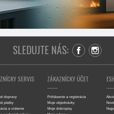
SLEDUJTE NÁS:
Facebook
Insta
ZNÍCKY SERVIS
ZÁKAZNÍCKY ÚČET
ES
ti dopravy
Prihlásenie a registrácia
Akci
ti platby
Moje objednávky
Nové
ácia a vrátenie
Moje dobropisy
Najp