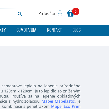
0
Prihlásiť sa

KTY
GUMOFARBA
KONTAKT
BLOG
e cementové lepidlo na lepenie prírodného
u 120cm x 120cm. Je to lepidlo so zníženým
utia. Používa sa na lepenie obkladových
ácii s hydroizoláciou
Mapei Mapelastic
. Je
v kombinácii s penetrákom
Mapei Eco Prim