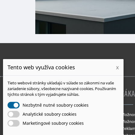
Tento web využíva cookies
x
Tieto webové stránky ukladajú v súlade so zákonmi na vaše
zariadenie súbory, všeobecne nazývané cookies. Používaním
INFORMÁCIE O E-SHOPE
ZÁKA
týchto stránok s tým vyjadrujete súhlas.
Nezbytně nutné soubory cookies
Analytické soubory cookies
Mapeizol.sk
Možnos
Murgašova 27
Možnos
Marketingové soubory cookies
Šaľa 927 01
Reklam