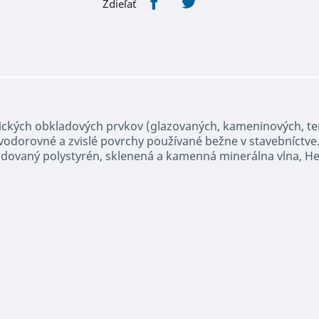
Zdieľať
ckých obkladových prvkov (glazovaných, kameninových, ter
na vodorovné a zvislé povrchy používané bežne v stavebníctv
ndovaný polystyrén, sklenená a kamenná minerálna vlna, H