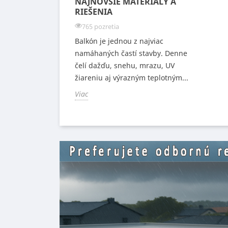
NAJNOVŠIE MATERIÁLY A
RIEŠENIA
765 pozretia
Balkón je jednou z najviac
namáhaných častí stavby. Denne
čelí dažďu, snehu, mrazu, UV
žiareniu aj výrazným teplotným...
Viac