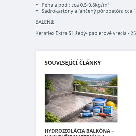
Pena a pod.: cca 0,5-0,8kg/m²
Sadrokartóny a ľahčený pórobetón: cca 
BALENIE
Keraflex Extra S1 šedý- papierové vrecia - 2
SOUVISEJÍCÍ ČLÁNKY
HYDROIZOLÁCIA BALKÓNA –