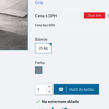
Grip
.
Zľava 30%
Cena s DPH
Cena bez DPH
Balenie
25 kg
Farba
Šedá
Vložiť do košíka

Na externom sklade