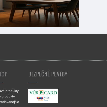
gram
HOP
BEZPEČNÉ PLATBY
ové produkty
 produkty
redávanejšie