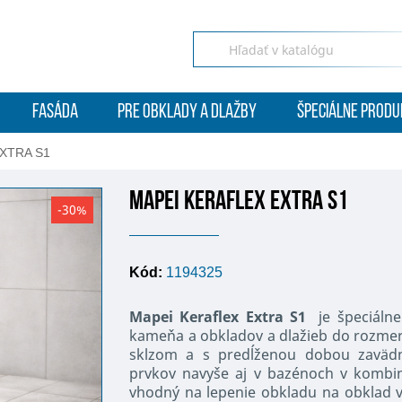
FASÁDA
PRE OBKLADY A DLAŽBY
ŠPECIÁLNE PRODU
XTRA S1
MAPEI KERAFLEX EXTRA S1
-30%
Kód:
1194325
Mapei Keraflex Extra S1
je špeciáln
kameňa a obkladov a dlažieb do rozmer
sklzom a s predĺženou dobou zavädn
prvkov navyše aj v bazénoch v kombin
vhodný na lepenie obkladu na obklad 