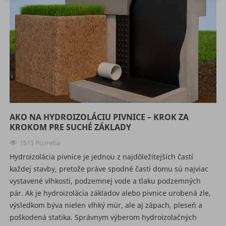
AKO NA HYDROIZOLÁCIU PIVNICE – KROK ZA
KROKOM PRE SUCHÉ ZÁKLADY
1513 Pozretia
Hydroizolácia pivnice je jednou z najdôležitejších častí
každej stavby, pretože práve spodné časti domu sú najviac
vystavené vlhkosti, podzemnej vode a tlaku podzemných
pár. Ak je hydroizolácia základov alebo pivnice urobená zle,
výsledkom býva nielen vlhký múr, ale aj zápach, pleseň a
poškodená statika. Správnym výberom hydroizolačných