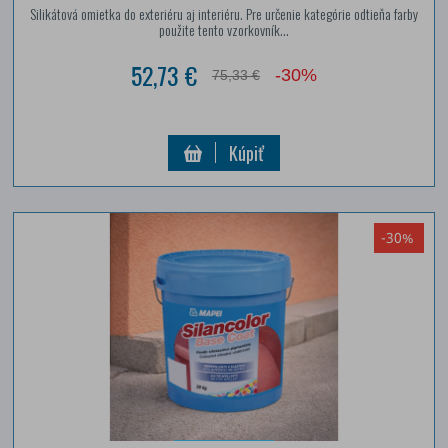
Silikátová omietka do exteriéru aj interiéru. Pre určenie kategórie odtieňa farby
použite tento vzorkovník...
52,73 €
-30%
75,33 €
Kúpiť
-30%