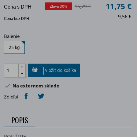
11,75 €
16,79 €
Zľava 30%
Cena s DPH
9,56 €
Cena bez DPH
Balenie
25 kg
Vložiť do košíka

Na externom sklade
Zdieľať
POPIS
POUŽITIE