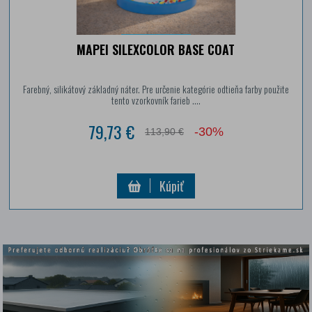
MAPEI SILEXCOLOR BASE COAT
Farebný, silikátový základný náter. Pre určenie kategórie odtieňa farby použite
tento vzorkovník farieb ....
79,73 €
-30%
113,90 €
Kúpiť