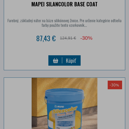
MAPEI SILANCOLOR BASE COAT
Farebný, základný náter na báze silikónovej živice. Pre určenie kategórie odtieňa
farby použite tento vzorkovník...
87,43 €
-30%
124,91 €
Kúpiť
-30%