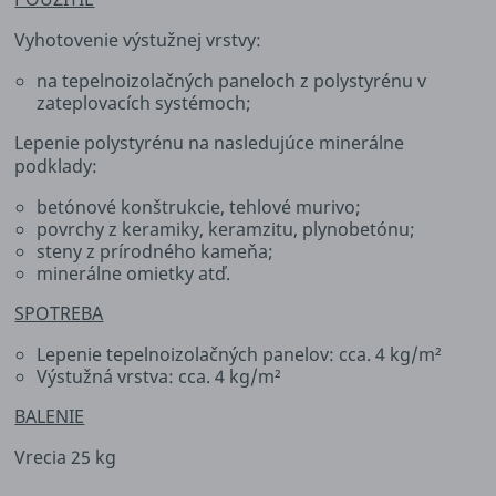
Vyhotovenie výstužnej vrstvy:
na tepelnoizolačných paneloch z polystyrénu v
zateplovacích systémoch;
Lepenie polystyrénu na nasledujúce minerálne
podklady:
betónové konštrukcie, tehlové murivo;
povrchy z keramiky, keramzitu, plynobetónu;
steny z prírodného kameňa;
minerálne omietky atď.
SPOTREBA
Lepenie tepelnoizolačných panelov: cca. 4 kg/m²
Výstužná vrstva: cca. 4 kg/m²
BALENIE
Vrecia 25 kg