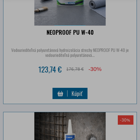
NEOPROOF PU W-40
Vodouriediteľná polyuretánová hydroizolácia strechy NEOPROOF PU W-40 je
vodouriediteľná polyuretánová...
123,74 €
-30%
176,78 €
Kúpiť
-30%