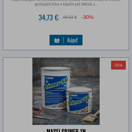
sprchových kútov a kúpeľní pod obklady a...
34,73 €
-30%
49,62 €
Kúpiť
-30%
MAPEI PRIMER SN