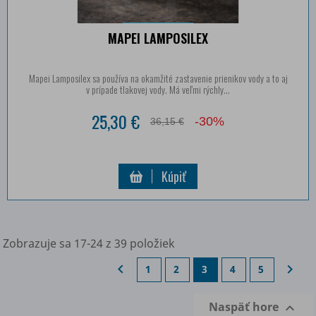
MAPEI LAMPOSILEX
Mapei Lamposilex sa používa na okamžité zastavenie prienikov vody a to aj
v prípade tlakovej vody. Má veľmi rýchly...
25,30 €
-30%
36,15 €
Kúpiť
Zobrazuje sa 17-24 z 39 položiek


1
2
3
4
5
Naspäť hore
