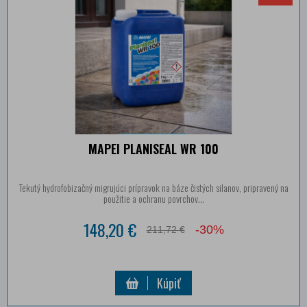
MAPEI PLANISEAL WR 100
Tekutý hydrofobizačný migrujúci prípravok na báze čistých silanov, pripravený na
použitie a ochranu povrchov...
148,20 €
-30%
211,72 €
Kúpiť