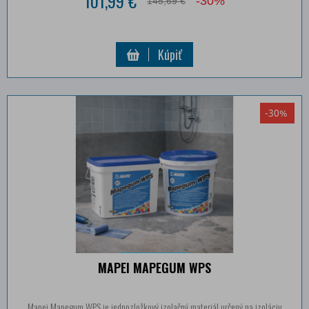
101,99 €
-30%
145,69 €
Kúpiť
-30%
MAPEI MAPEGUM WPS
Mapei Mapegum WPS je jednozložkový izolačný materiál určený na izoláciu