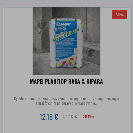
-30%
MAPEI PLANITOP RASA & RIPARA
Rýchlotvrdnúca, vláknami vystužená tixotropná malta s kompenzovaným
zmrašťovaním na opravy a vyhladzovanie...
12,18 €
-30%
17,40 €