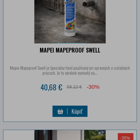
MAPEI MAPEPROOF SWELL
Mapei Mapeproof Swell je špeciálny tmel používaný pri opravných a izolačných
prácach. Je to výrobok vyvinutý na...
40,68 €
-30%
58,12 €
Kúpiť
-30%