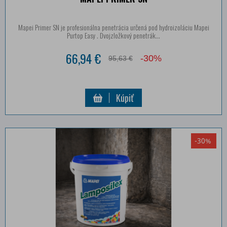
Mapei Primer SN je profesionálna penetrácia určená pod hydroizoláciu Mapei
Purtop Easy . Dvojzložkový penetrák...
66,94 €
-30%
95,63 €
Kúpiť
-30%